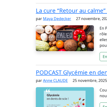
La cure “Retour au calme” 
par
Maya Dedecker
27 novembre, 202
En P
rôle
elle
pour
En
PODCAST Glycémie en dent
par
Anne CLAUDE
25 novembre, 2025 
Coup
nous
En