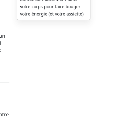
votre corps pour faire bouger
votre énergie (et votre assiette)
 un
i
s
ntre