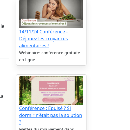
le
14/11/24 Conférence -
Déjouez les croyances
alimentaires !
Webinaire: conférence gratuite
en ligne
La
Conférence : Epuisé ? Si
dormir n’était pas la solution
?
Mettez du mouvement dans